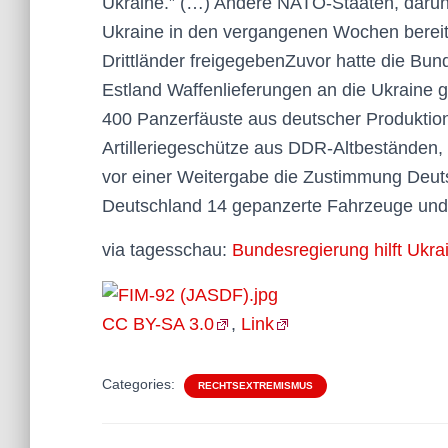
Ukraine.” (…) Andere NATO-Staaten, darunt
Ukraine in den vergangenen Wochen bereits
Drittländer freigegebenZuvor hatte die B
Estland Waffenlieferungen an die Ukraine 
400 Panzerfäuste aus deutscher Produktion
Artilleriegeschütze aus DDR-Altbeständen,
vor einer Weitergabe die Zustimmung Deutsc
Deutschland 14 gepanzerte Fahrzeuge und b
via tagesschau:
Bundesregierung hilft Ukra
CC BY-SA 3.0
,
Link
Categories:
RECHTSEXTREMISMUS