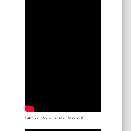
Tank vs. Tesla - smash fascism!