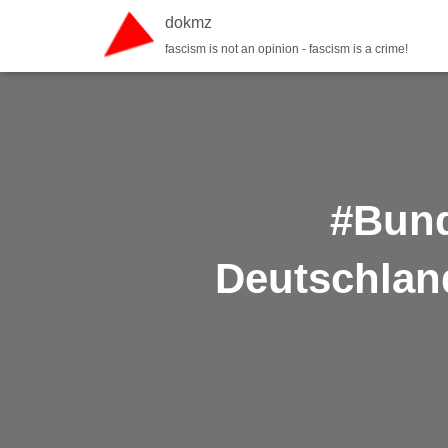
dokmz
fascism is not an opinion - fascism is a crime!
#Bund
Deutschlan