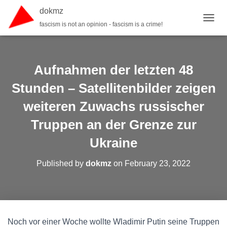
dokmz
fascism is not an opinion - fascism is a crime!
TOGGL
Aufnahmen der letzten 48
Stunden – Satellitenbilder zeigen
weiteren Zuwachs russischer
Truppen an der Grenze zur
Ukraine
Published by
dokmz
on
February 23, 2022
Noch vor einer Woche wollte Wladimir Putin seine Truppen