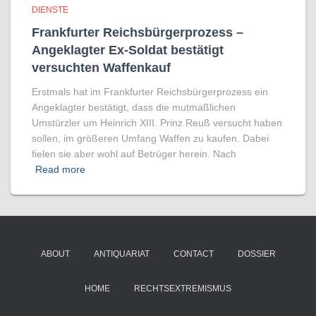
DIENSTE
Frankfurter Reichsbürgerprozess –
Angeklagter Ex-Soldat bestätigt
versuchten Waffenkauf
Erstmals hat im Frankfurter Reichsbürgerprozess ein
Angeklagter bestätigt, dass die mutmaßlichen
Umstürzler um Heinrich XIII. Prinz Reuß versucht haben
sollen, im größeren Umfang Waffen zu kaufen. Dabei
fielen sie aber wohl auf Betrüger herein. Nach
Read more
ABOUT
ANTIQUARIAT
CONTACT
DOSSIER
HOME
RECHTSEXTREMISMUS