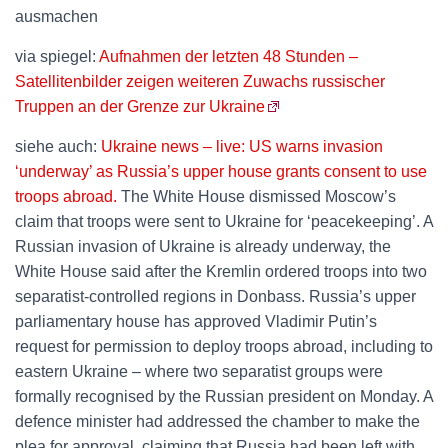
ausmachen
via spiegel:
Aufnahmen der letzten 48 Stunden –
Satellitenbilder zeigen weiteren Zuwachs russischer
Truppen an der Grenze zur Ukraine
siehe auch:
Ukraine news – live: US warns invasion
‘underway’ as Russia’s upper house grants consent to use
troops abroad.
The White House dismissed Moscow’s
claim that troops were sent to Ukraine for ‘peacekeeping’. A
Russian invasion of Ukraine is already underway, the
White House said after the Kremlin ordered troops into two
separatist-controlled regions in Donbass. Russia’s upper
parliamentary house has approved Vladimir Putin’s
request for permission to deploy troops abroad, including to
eastern Ukraine – where two separatist groups were
formally recognised by the Russian president on Monday. A
defence minister had addressed the chamber to make the
plea for approval, claiming that Russia had been left with