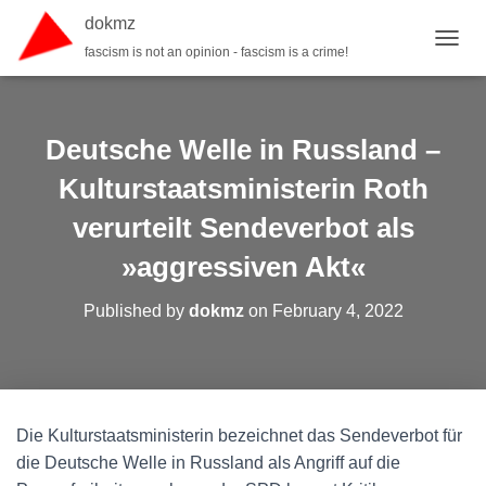
dokmz
fascism is not an opinion - fascism is a crime!
TOGGL
Deutsche Welle in Russland –
Kulturstaatsministerin Roth
verurteilt Sendeverbot als
»aggressiven Akt«
Published by
dokmz
on
February 4, 2022
Die Kulturstaatsministerin bezeichnet das Sendeverbot für
die Deutsche Welle in Russland als Angriff auf die