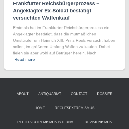
Frankfurter Reichsbürgerprozess –
Angeklagter Ex-Soldat bestätigt
versuchten Waffenkauf
Erstmals hat im Frankfurter Reichsbürgerprozess ein
Angeklagter bestätigt, dass die mutmaßlichen
Umstürzler um Heinrich XIII. Prinz Reuß versucht haben
sollen, im größeren Umfang Waffen zu kaufen. Dabei
fielen sie aber wohl auf Betrüger herein. Nach
Read more
ABOUT
ANTIQUARIAT
CONTACT
DOSSIER
HOME
RECHTSEXTREMISMUS
RECHTSEXTREMISMUS INTERNAT
REVISIONISMUS