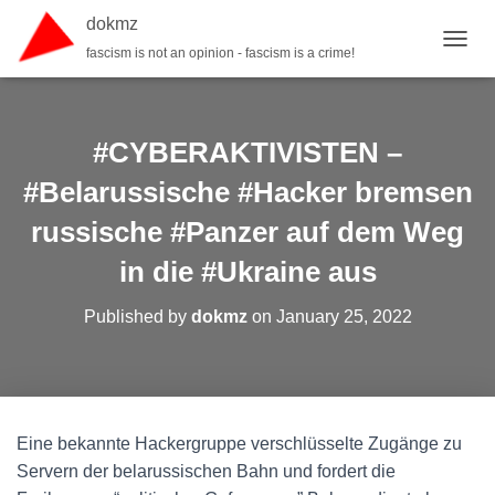
dokmz
fascism is not an opinion - fascism is a crime!
TOGGL
#CYBERAKTIVISTEN –
#Belarussische #Hacker bremsen
russische #Panzer auf dem Weg
in die #Ukraine aus
Published by
dokmz
on
January 25, 2022
Eine bekannte Hackergruppe verschlüsselte Zugänge zu
Servern der belarussischen Bahn und fordert die