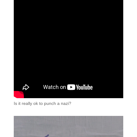
Is it really ok to punch a nazi?