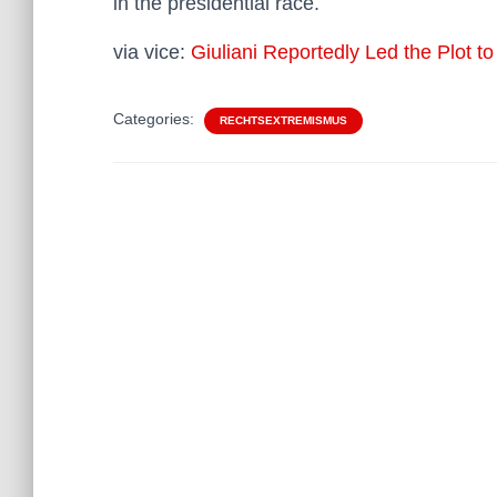
in the presidential race.
via vice:
Giuliani Reportedly Led the Plot t
Categories:
RECHTSEXTREMISMUS