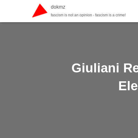
dokmz
fascism is not an opinion - fascism is a crime!
Giuliani Re
Ele