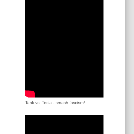
Tank vs. Tesla - smash fascism!