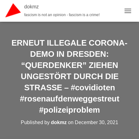
dokmz
fascism is not an opinion - fascism is a crime!
TOGGL
ERNEUT ILLEGALE CORONA-
DEMO IN DRESDEN:
“QUERDENKER” ZIEHEN
UNGESTÖRT DURCH DIE
STRASSE – #covidioten
#rosenaufdenweggestreut
#polizeiproblem
Published by
dokmz
on
December 30, 2021