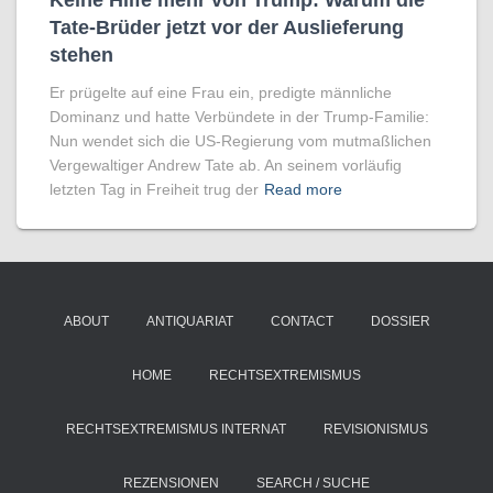
Keine Hilfe mehr von Trump: Warum die
Tate-Brüder jetzt vor der Auslieferung
stehen
Er prügelte auf eine Frau ein, predigte männliche
Dominanz und hatte Verbündete in der Trump-Familie:
Nun wendet sich die US-Regierung vom mutmaßlichen
Vergewaltiger Andrew Tate ab. An seinem vorläufig
letzten Tag in Freiheit trug der
Read more
ABOUT
ANTIQUARIAT
CONTACT
DOSSIER
HOME
RECHTSEXTREMISMUS
RECHTSEXTREMISMUS INTERNAT
REVISIONISMUS
REZENSIONEN
SEARCH / SUCHE