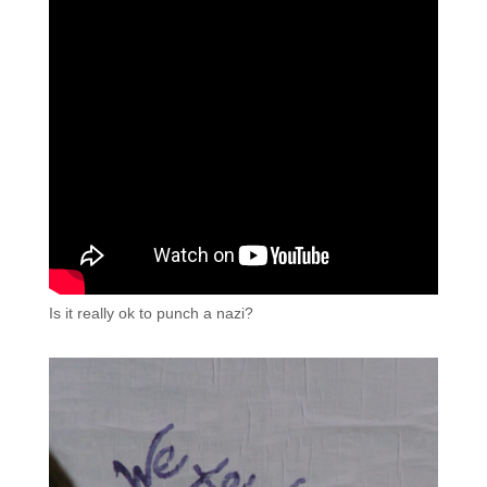
Is it really ok to punch a nazi?