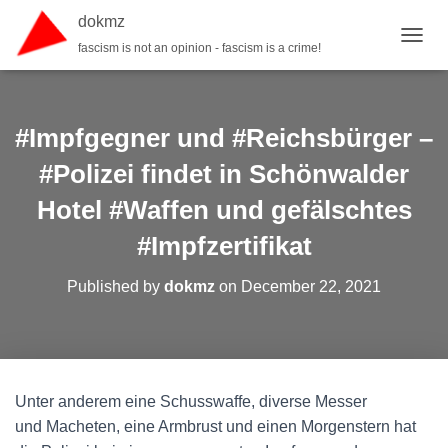
dokmz
fascism is not an opinion - fascism is a crime!
TOGGL
#Impfgegner und #Reichsbürger –
#Polizei findet in Schönwalder
Hotel #Waffen und gefälschtes
#Impfzertifikat
Published by
dokmz
on
December 22, 2021
Unter anderem eine Schusswaffe, diverse Messer
und Macheten, eine Armbrust und einen Morgenstern hat