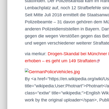
stattfinden. Der Polizeiskandal kam im Ra
Lenbachplatz auf, noch 12 Strafbefehle sin
Seit Mitte Juli 2018 ermittelt die Staatsan
Polizeibeamte – 31 davon gehören dem Mü
anderen Polizeidienststellen in Bayern. Da
gegen die wegen Verstößen gegen das Bet
und wegen verschiedener weiterer Straftate
via merkur:
Drogen-Skandal bei Münchner 
erhoben – es geht um 149 Straftaten
By <a href=”https://en.wikipedia.org/wiki/U
title=”wikipedia:User:Photnart”>Photnart</a>
class=”extiw” title=”wikipedia:”>English 
work by the original uploader</span>, Pub