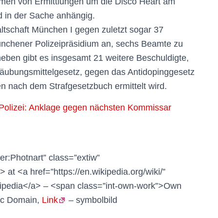
hmen von Ermittlungen um die Disco Heart am
d in der Sache anhängig.
waltschaft München I gegen zuletzt sogar 37
nchener Polizeipräsidium an, sechs Beamte zu
neben gibt es insgesamt 21 weitere Beschuldigte,
äubungsmittelgesetz, gegen das Antidopinggesetz
n nach dem Strafgesetzbuch ermittelt wird.
Polizei: Anklage gegen nächsten Kommissar
ser:Photnart” class=”extiw”
 at <a href=”https://en.wikipedia.org/wiki/”
Wikipedia</a> – <span class=”int-own-work”>Own
lic Domain,
Link
– symbolbild