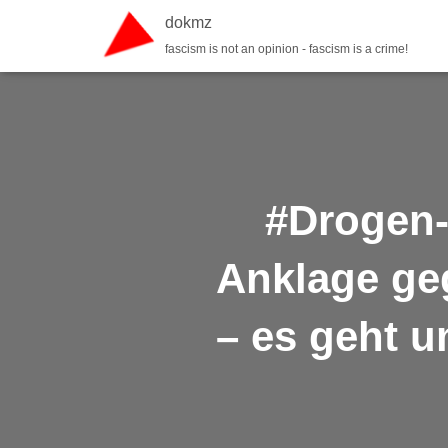
dokmz
fascism is not an opinion - fascism is a crime!
#Drogen-
Anklage ge
– es geht u