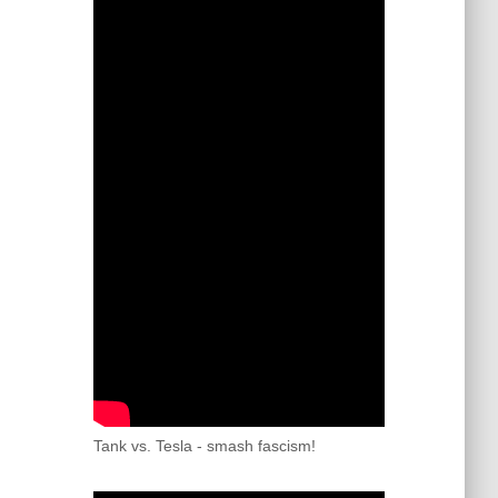
Tank vs. Tesla - smash fascism!