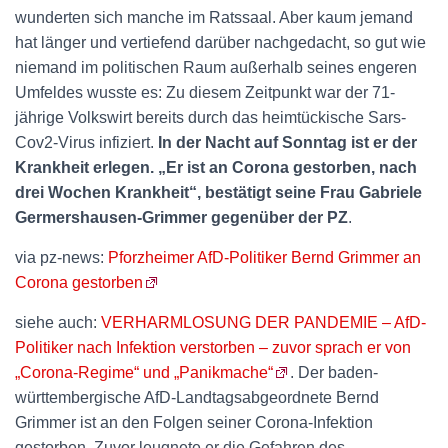
wunderten sich manche im Ratssaal. Aber kaum jemand
hat länger und vertiefend darüber nachgedacht, so gut wie
niemand im politischen Raum außerhalb seines engeren
Umfeldes wusste es: Zu diesem Zeitpunkt war der 71-
jährige Volkswirt bereits durch das heimtückische Sars-
Cov2-Virus infiziert.
In der Nacht auf Sonntag ist er der
Krankheit erlegen. „Er ist an Corona gestorben, nach
drei Wochen Krankheit“, bestätigt seine Frau Gabriele
Germershausen-Grimmer gegenüber der PZ
.
via pz-news:
Pforzheimer AfD-Politiker Bernd Grimmer an
Corona gestorben
siehe auch:
VERHARMLOSUNG DER PANDEMIE – AfD-
Politiker nach Infektion verstorben – zuvor sprach er von
„Corona-Regime“ und „Panikmache“
. Der baden-
württembergische AfD-Landtagsabgeordnete Bernd
Grimmer ist an den Folgen seiner Corona-Infektion
gestorben. Zuvor leugnete er die Gefahren des