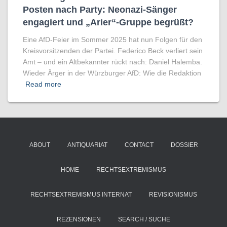
Posten nach Party: Neonazi-Sänger
engagiert und „Arier“-Gruppe begrüßt?
Eine AfD-Feier im Sommer 2025 hat nun Folgen für den
Kreisvorsitzenden der Partei. Federico Beck verliert sein
Amt – und ein Altbekannter rückt nach: Daniel Halemba.
Wieder Ärger in der Würzburger AfD: Wie die Redaktion
Read more
ABOUT
ANTIQUARIAT
CONTACT
DOSSIER
HOME
RECHTSEXTREMISMUS
RECHTSEXTREMISMUS INTERNAT
REVISIONISMUS
REZENSIONEN
SEARCH / SUCHE