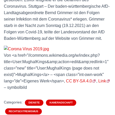
Coronavirus. Stuttgart – Der baden-württembergische AfD-
Landtagsabgeordnete Bernd Grimmer ist den Folgen
seiner Infektion mit dem Coronavirus* erlegen. Grimmer
starb in der Nacht zum Sonntag (19.12.2021) an den
Folgen von Covid-19, teilte der Landesvorstand der AfD
Baden-Württemberg auf der Website von Grimmer mit.
Von <a href=”//commons.wikimedia.org/w/index.php?
title=User:MughalKings&amp;action=edit&amp;redlink=1″
class=”new” title=”User:MughalKings (page does not
exist)”>MughalKings</a> – <span class=”int-own-work”
lang=”de”>Eigenes Werk</span>,
CC BY-SA 4.0
,
Link
– symbolbild
Categories:
DIENSTE
KAMERADSCHAFT
RECHTSEXTREMISMUS