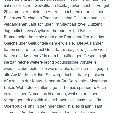
mit rassistischen Gewalttaten Schlagzeilen machte: Vor gut
20 Jahren verblutete ein Algerier, nachdem er auf seiner
Flucht vor Rechten in Todesangst eine Glastür eintrat. Im
vergangenen Jahr schlugen im Stadtpark zwei Dutzend
Jugendliche vier Asylbewerber nieder. (…I Beim
Blumenholen habe sie eben eine Frau getroffen, die das
Gleiche über Geflüchtete denke wie sie. “Die Ausländer
haben so einen Stapel Geld dabei”, sagt sie, “ja, von wem
haben die das denn?” In dem halbstündigen Gespräch gibt
sie zahlreiche weitere rechtspopulistische Vorurteile
wieder. Dabei betont sie wie so viele, dass sie nicht gegen
alle Ausländer sei. Ihre Schwiegertochter habe polnische
Wurzeln. In der Klaus-Hermann-Straße, wenige Meter von
Erikas Wohnblock entfernt, geht Thomas spazieren. Auch
er will seinen Namen nicht nennen, weil er von einer
Vergangenheit erzählt, die er hinter sich lassen will. “In
Obersprucke und in der Innenstadt ist alles braun”, sagt
Thomas. Wer hier wohne, müsse damit klarkommen