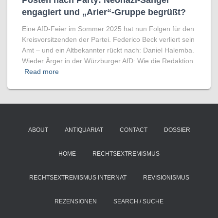
Posten nach Party: Neonazi-Sänger
engagiert und „Arier“-Gruppe begrüßt?
Eine AfD-Feier im Sommer 2025 hat nun Folgen für den
Kreisvorsitzenden der Partei. Federico Beck verliert sein
Amt – und ein Altbekannter rückt nach: Daniel Halemba.
Wieder Ärger in der Würzburger AfD: Wie die Redaktion
Read more
ABOUT
ANTIQUARIAT
CONTACT
DOSSIER
HOME
RECHTSEXTREMISMUS
RECHTSEXTREMISMUS INTERNAT
REVISIONISMUS
REZENSIONEN
SEARCH / SUCHE