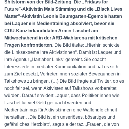
Shitstorm von der Bild-Zeitung
.
Die „Fridays for
Future“-Aktivistin Maia Stimming und die „Black Lives
Matter“-Aktivistin Leonie Baumgarten-Egemole hatten
bei Laquer ein Medientraining absolviert, bevor sie
CDU-Kanzlerkandidaten Armin Laschet am
Mittwochabend in der ARD-Wahlarena mit kritischen
Fragen konfrontierten
. Die Bild titelte: „Hierhin schickte
die Linksextreme ihre Aktivistinnen“. Damit ist Laquer und
ihre Agentur „Hart aber Links“ gemeint. Sie coacht
Interessierte in medialer Kommunikation und hat es sich
zum Ziel gesetzt, Ver­tre­te­r:in­nen sozialer Bewegungen in
Talkshows zu bringen. (…) Die Bild fragte auf Twitter, ob es
noch fair sei, wenn Aktivisten auf Talkshows vorbereitet
würden. Darauf erwidert Laquer, dass Po­li­ti­ke­r:in­nen wie
Laschet für viel Geld gecoacht werden und
Medientrainings für Ak­ti­vis­t:in­nen eine Waffengleichheit
herstellten. „Die Bild ist ein unseriöses, bösartiges und
gefährliches Hetzblatt“, sagt sie der taz. „Frauen, die von