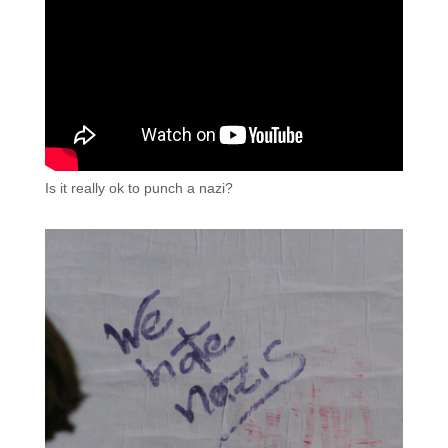
Is it really ok to punch a nazi?