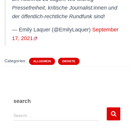
Pressefreiheit, kritische Journalist:innen und
der öffentlich-rechtliche Rundfunk sind!
— Emily Laquer (@EmilyLaquer)
September
17, 2021
Categories:
ALLGEMEIN
DIENSTE
search
S
Search …
e
a
r