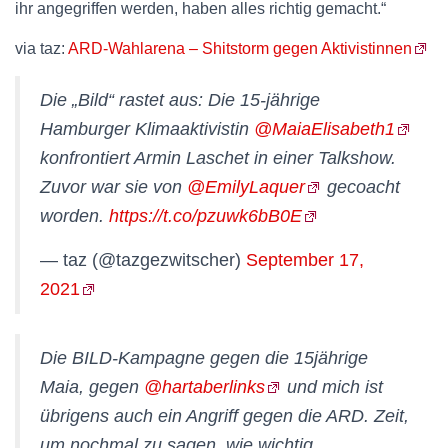
ihr angegriffen werden, haben alles richtig gemacht.“
via taz:
ARD-Wahlarena – Shitstorm gegen Aktivistinnen
Die „Bild“ rastet aus: Die 15-jährige
Hamburger Klimaaktivistin
@MaiaElisabeth1
konfrontiert Armin Laschet in einer Talkshow.
Zuvor war sie von
@EmilyLaquer
gecoacht
worden.
https://t.co/pzuwk6bB0E
— taz (@tazgezwitscher)
September 17,
2021
Die BILD-Kampagne gegen die 15jährige
Maia, gegen
@hartaberlinks
und mich ist
übrigens auch ein Angriff gegen die ARD. Zeit,
um nochmal zu sagen, wie wichtig