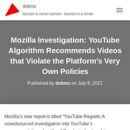
dokmz
fascism is not an opinion - fascism is a crime!
TOGGL
Mozilla Investigation: YouTube
Algorithm Recommends Videos
that Violate the Platform’s Very
Own Policies
Published by
dokmz
on
July 8, 2021
Mozilla’s new report is titled “YouTube Regrets: A
crowdsourced investigation into YouTube’s