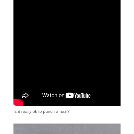
Is it really ok to punch a nazi?