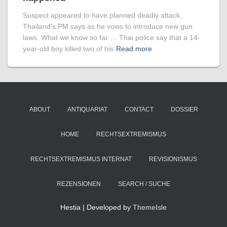
Suspect appeared to have planned deadly attack,
Thailand’s PM says as he vows to introduce new gun
laws. What we know so far … Thai police say that a 14-
year-old boy killed two of his
Read more
ABOUT
ANTIQUARIAT
CONTACT
DOSSIER
HOME
RECHTSEXTREMISMUS
RECHTSEXTREMISMUS INTERNAT
REVISIONISMUS
REZENSIONEN
SEARCH / SUCHE
Hestia | Developed by
ThemeIsle