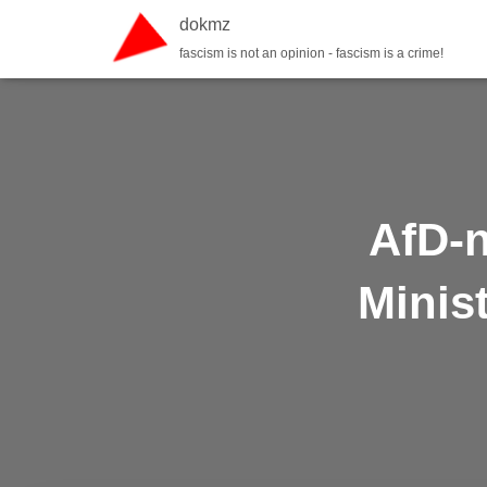
dokmz
fascism is not an opinion - fascism is a crime!
AfD-n
Minis