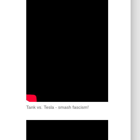
Tank vs. Tesla - smash fascism!