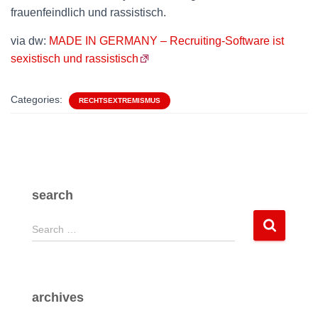
frauenfeindlich und rassistisch.
via dw:
MADE IN GERMANY – Recruiting-Software ist
sexistisch und rassistisch
Categories:
RECHTSEXTREMISMUS
search
S
Search …
e
a
r
c
archives
h
f