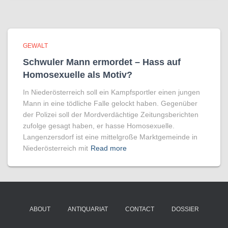
GEWALT
Schwuler Mann ermordet – Hass auf
Homo­sexuelle als Motiv?
In Niederösterreich soll ein Kampfsportler einen jungen
Mann in eine tödliche Falle gelockt haben. Gegenüber
der Polizei soll der Mordverdächtige Zeitungsberichten
zufolge gesagt haben, er hasse Homosexuelle.
Langenzersdorf ist eine mittelgroße Marktgemeinde in
Niederösterreich mit
Read more
ABOUT
ANTIQUARIAT
CONTACT
DOSSIER