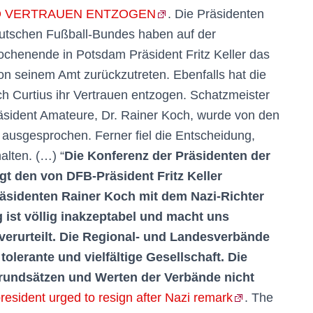
D VERTRAUEN ENTZOGEN
. Die Präsidenten
utschen Fußball-Bundes haben auf der
chenende in Potsdam Präsident Fritz Keller das
on seinem Amt zurückzutreten. Ebenfalls hat die
h Curtius ihr Vertrauen entzogen. Schatzmeister
äsident Amateure, Dr. Rainer Koch, wurde von den
ausgesprochen. Ferner fiel die Entscheidung,
lten. (…) “
Die Konferenz der Präsidenten der
t den von DFB-Präsident Fritz Keller
äsidenten Rainer Koch mit dem Nazi-Richter
 ist völlig inakzeptabel und macht uns
 verurteilt. Die Regional- und Landesverbände
olerante und vielfältige Gesellschaft. Die
rundsätzen und Werten der Verbände nicht
esident urged to resign after Nazi remark
. The