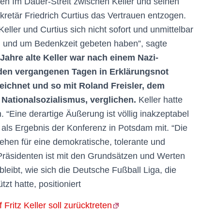
en Im Dauer-Streit zwischen Keller und seinen
etär Friedrich Curtius das Vertrauen entzogen.
eller und Curtius sich nicht sofort und unmittelbar
 und um Bedenkzeit gebeten haben”, sagte
 Jahre alte Keller war nach einem Nazi-
n den vergangenen Tagen in Erklärungsnot
zeichnet und so mit Roland Freisler, dem
 Nationalsozialismus, verglichen.
Keller hatte
“Eine derartige Äußerung ist völlig inakzeptabel
 als Ergebnis der Konferenz in Potsdam mit. “Die
hen für eine demokratische, tolerante und
 Präsidenten ist mit den Grundsätzen und Werten
leibt, wie sich die Deutsche Fußball Liga, die
zt hatte, positioniert
ritz Keller soll zurücktreten