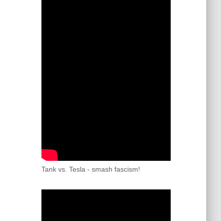
Tank vs. Tesla - smash fascism!