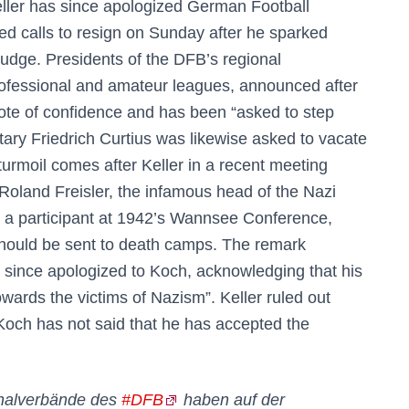
Keller has since apologized German Football
ced calls to resign on Sunday after he sparked
judge. Presidents of the DFB’s regional
ofessional and amateur leagues, announced after
 vote of confidence and has been “asked to step
ary Friedrich Curtius was likewise asked to vacate
 turmoil comes after Keller in a recent meeting
Roland Freisler, the infamous head of the Nazi
so a participant at 1942’s Wannsee Conference,
should be sent to death camps. The remark
as since apologized to Koch, acknowledging that his
owards the victims of Nazism”. Keller ruled out
Koch has not said that he has accepted the
onalverbände des
#DFB
haben auf der