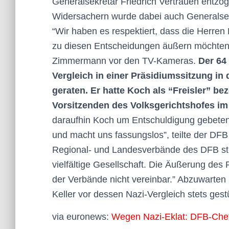
Generalsekretär Friedrich Vertrauen entzog
Widersachern wurde dabei auch Generalsekr
“Wir haben es respektiert, dass die Herren K
zu diesen Entscheidungen äußern möchten
Zimmermann vor den TV-Kameras.
Der 64
Vergleich in einer Präsidiumssitzung i
geraten. Er hatte Koch als “Freisler” be
Vorsitzenden des Volksgerichtshofes im
daraufhin Koch um Entschuldigung gebeten. 
und macht uns fassungslos”, teilte der DFB
Regional- und Landesverbände des DFB ste
vielfältige Gesellschaft. Die Äußerung des
der Verbände nicht vereinbar.” Abzuwarten b
Keller vor dessen Nazi-Vergleich stets gestüt
via euronews:
Wegen Nazi-Eklat: DFB-Chef F