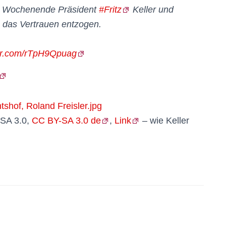
m Wochenende Präsident
#Fritz
Keller und
das Vertrauen entzogen.
ter.com/rTpH9Qpuag
-SA 3.0,
CC BY-SA 3.0 de
,
Link
– wie Keller