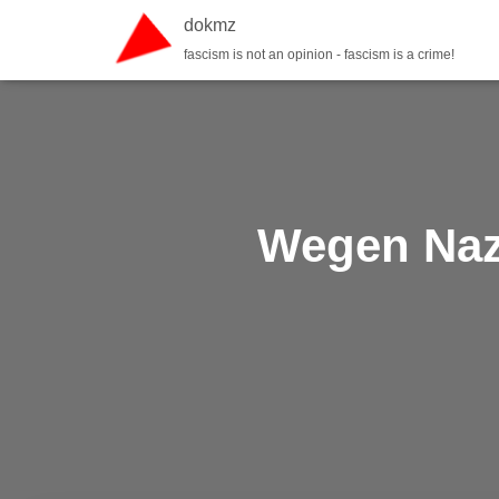
dokmz
fascism is not an opinion - fascism is a crime!
Wegen Nazi