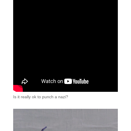
Is it really ok to punch a nazi?