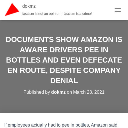
dokmz
fascism is not an opinion - fascism is a crime!
TOGGL
DOCUMENTS SHOW AMAZON IS
AWARE DRIVERS PEE IN
BOTTLES AND EVEN DEFECATE
EN ROUTE, DESPITE COMPANY
DENIAL
Published by
dokmz
on
March 28, 2021
If employees actually had to pee in bottles, Amazon said,