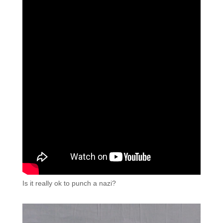
Is it really ok to punch a nazi?