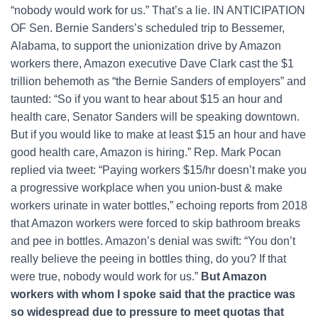
“nobody would work for us.” That’s a lie. IN ANTICIPATION
OF Sen. Bernie Sanders’s scheduled trip to Bessemer,
Alabama, to support the unionization drive by Amazon
workers there, Amazon executive Dave Clark cast the $1
trillion behemoth as “the Bernie Sanders of employers” and
taunted: “So if you want to hear about $15 an hour and
health care, Senator Sanders will be speaking downtown.
But if you would like to make at least $15 an hour and have
good health care, Amazon is hiring.” Rep. Mark Pocan
replied via tweet: “Paying workers $15/hr doesn’t make you
a progressive workplace when you union-bust & make
workers urinate in water bottles,” echoing reports from 2018
that Amazon workers were forced to skip bathroom breaks
and pee in bottles. Amazon’s denial was swift: “You don’t
really believe the peeing in bottles thing, do you? If that
were true, nobody would work for us.”
But Amazon
workers with whom I spoke said that the practice was
so widespread due to pressure to meet quotas that