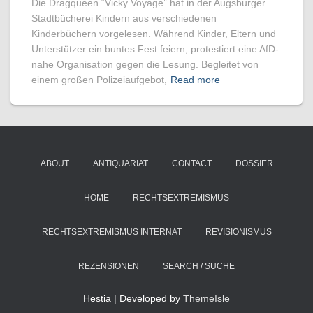
Die Dragqueen “Vicky Voyage” hat in der Augsburger
Stadtbücherei Kindern aus verschiedenen
Kinderbüchern vorgelesen. Während Kinder, Eltern und
Unterstützer ein buntes Fest feiern, protestiert eine AfD-
nahe Organisation gegen die Lesung. Begleitet von
einem großen Polizeiaufgebot,
Read more
ABOUT
ANTIQUARIAT
CONTACT
DOSSIER
HOME
RECHTSEXTREMISMUS
RECHTSEXTREMISMUS INTERNAT
REVISIONISMUS
REZENSIONEN
SEARCH / SUCHE
Hestia | Developed by
ThemeIsle