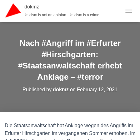
dokmz
fascism is not an opinion - fascism is a crime!
TOGGL
Nach #Angriff im #Erfurter
#Hirschgarten:
#Staatsanwaltschaft erhebt
Anklage – #terror
Published by
dokmz
on
February 12, 2021
Die Staatsanwaltschaft hat Anklage wegen des Angriffs im
Erfurter Hirschgarten im vergangenen Sommer erhoben. Im