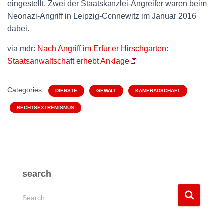
eingestellt. Zwei der Staatskanzlei-Angreifer waren beim
Neonazi-Angriff in Leipzig-Connewitz im Januar 2016
dabei.
via mdr:
Nach Angriff im Erfurter Hirschgarten:
Staatsanwaltschaft erhebt Anklage
Categories:
DIENSTE
GEWALT
KAMERADSCHAFT
RECHTSEXTREMISMUS
search
S
Search …
e
a