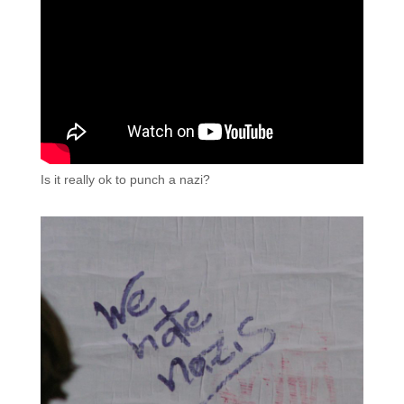
Is it really ok to punch a nazi?