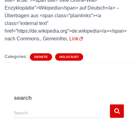
title=”w:de:”><span title=”freie Online-Wiki-
Enzyklopädie”>Wikipedia</span> auf Deutsch</a> –
Übertragen aus <span class=”plainlinks”><a
class=”external text”
href=”https://de.wikipedia.org”>de.wikipedia</a></span>
nach Commons., Gemeinfrei,
Link
Categories:
DIENSTE
HOLOCAUST
search
S
Search …
e
a
r
c