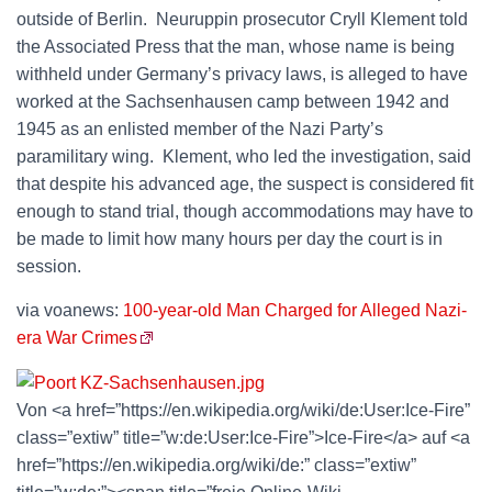
outside of Berlin. Neuruppin prosecutor Cryll Klement told
the Associated Press that the man, whose name is being
withheld under Germany’s privacy laws, is alleged to have
worked at the Sachsenhausen camp between 1942 and
1945 as an enlisted member of the Nazi Party’s
paramilitary wing. Klement, who led the investigation, said
that despite his advanced age, the suspect is considered fit
enough to stand trial, though accommodations may have to
be made to limit how many hours per day the court is in
session.
via voanews:
100-year-old Man Charged for Alleged Nazi-
era War Crimes
Von <a href=”https://en.wikipedia.org/wiki/de:User:Ice-Fire”
class=”extiw” title=”w:de:User:Ice-Fire”>Ice-Fire</a> auf <a
href=”https://en.wikipedia.org/wiki/de:” class=”extiw”