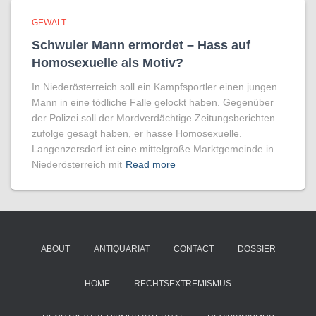
GEWALT
Schwuler Mann ermordet – Hass auf
Homo­sexuelle als Motiv?
In Niederösterreich soll ein Kampfsportler einen jungen
Mann in eine tödliche Falle gelockt haben. Gegenüber
der Polizei soll der Mordverdächtige Zeitungsberichten
zufolge gesagt haben, er hasse Homosexuelle.
Langenzersdorf ist eine mittelgroße Marktgemeinde in
Niederösterreich mit
Read more
ABOUT
ANTIQUARIAT
CONTACT
DOSSIER
HOME
RECHTSEXTREMISMUS