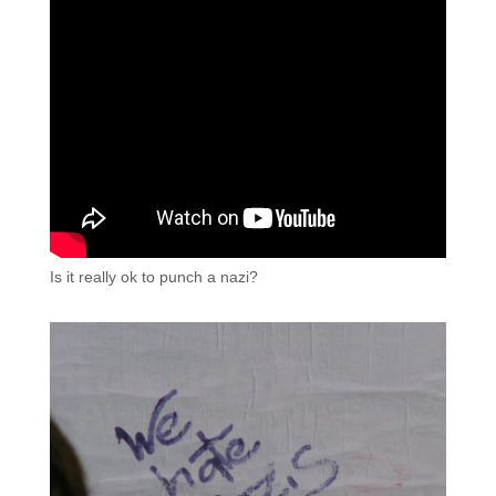
Is it really ok to punch a nazi?