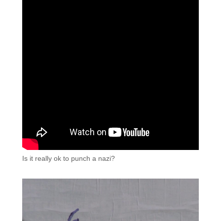
Is it really ok to punch a nazi?