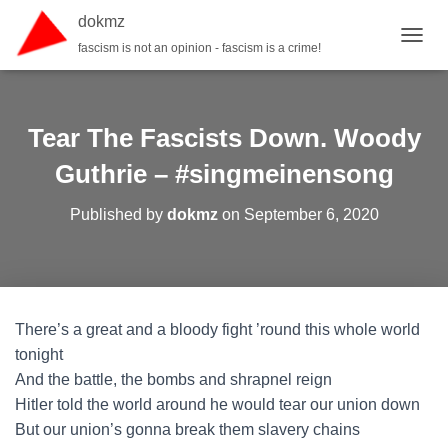
dokmz
fascism is not an opinion - fascism is a crime!
T
O
G
G
L
Tear The Fascists Down. Woody
E
N
Guthrie – #singmeinensong
A
V
Published by
dokmz
on
September 6, 2020
I
G
A
T
I
O
There’s a great and a bloody fight ’round this whole world
N
tonight
And the battle, the bombs and shrapnel reign
Hitler told the world around he would tear our union down
But our union’s gonna break them slavery chains