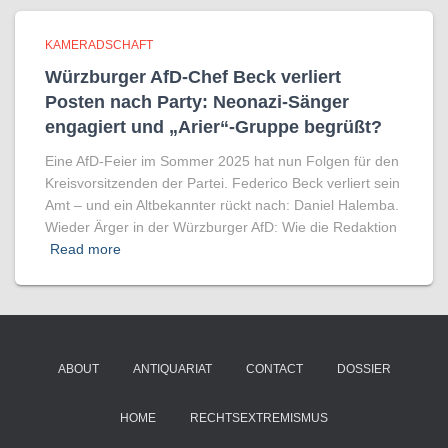
KAMERADSCHAFT
Würzburger AfD-Chef Beck verliert
Posten nach Party: Neonazi-Sänger
engagiert und „Arier“-Gruppe begrüßt?
Eine AfD-Feier im Sommer 2025 hat nun Folgen für den
Kreisvorsitzenden der Partei. Federico Beck verliert sein
Amt – und ein Altbekannter rückt nach: Daniel Halemba.
Wieder Ärger in der Würzburger AfD: Wie die Redaktion
Read more
ABOUT
ANTIQUARIAT
CONTACT
DOSSIER
HOME
RECHTSEXTREMISMUS