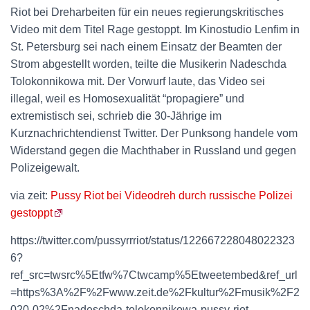
Riot bei Dreharbeiten für ein neues regierungskritisches
Video mit dem Titel Rage gestoppt. Im Kinostudio Lenfim in
St. Petersburg sei nach einem Einsatz der Beamten der
Strom abgestellt worden, teilte die Musikerin Nadeschda
Tolokonnikowa mit. Der Vorwurf laute, das Video sei
illegal, weil es Homosexualität “propagiere” und
extremistisch sei, schrieb die 30-Jährige im
Kurznachrichtendienst Twitter. Der Punksong handele vom
Widerstand gegen die Machthaber in Russland und gegen
Polizeigewalt.
via zeit:
Pussy Riot bei Videodreh durch russische Polizei
gestoppt
https://twitter.com/pussyrrriot/status/122667228048022323
6?
ref_src=twsrc%5Etfw%7Ctwcamp%5Etweetembed&ref_url
=https%3A%2F%2Fwww.zeit.de%2Fkultur%2Fmusik%2F2
020-02%2Fnadeschda-tolokonnikowa-pussy-riot-