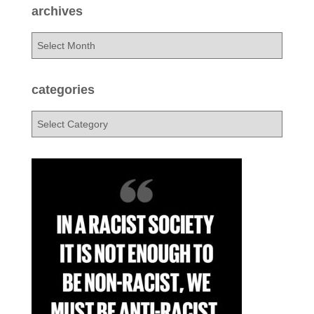
c
archives
h
f
a
o
r
r
c
:
h
categories
i
v
c
e
a
s
t
e
g
o
r
i
e
s