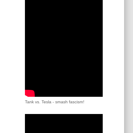
Tank vs. Tesla - smash fascism!