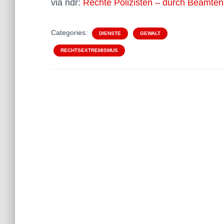
via ndr:
Rechte Polizisten – durch Beamten
Categories:
DIENSTE
GEWALT
RECHTSEXTREMISMUS