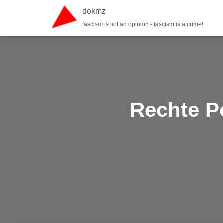
dokmz
fascism is not an opinion - fascism is a crime!
Rechte P