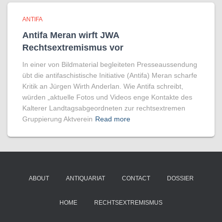
ANTIFA
Antifa Meran wirft JWA
Rechtsextremismus vor
In einer von Bildmaterial begleiteten Presseaussendung
übt die antifaschistische Initiative (Antifa) Meran scharfe
Kritik an Jürgen Wirth Anderlan. Wie Antifa schreibt,
würden „aktuelle Fotos und Videos enge Kontakte des
Kalterer Landtagsabgeordneten zur rechtsextremen
Gruppierung Aktverein
Read more
ABOUT
ANTIQUARIAT
CONTACT
DOSSIER
HOME
RECHTSEXTREMISMUS