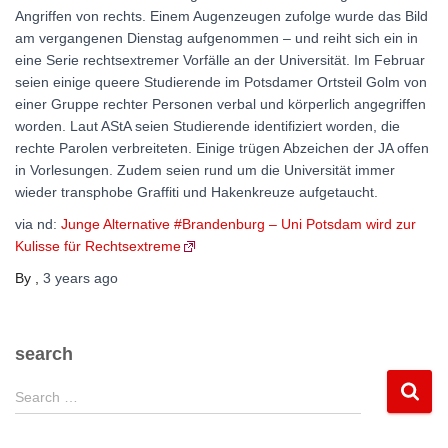
Angriffen von rechts. Einem Augenzeugen zufolge wurde das Bild
am vergangenen Dienstag aufgenommen – und reiht sich ein in
eine Serie rechtsextremer Vorfälle an der Universität. Im Februar
seien einige queere Studierende im Potsdamer Ortsteil Golm von
einer Gruppe rechter Personen verbal und körperlich angegriffen
worden. Laut AStA seien Studierende identifiziert worden, die
rechte Parolen verbreiteten. Einige trügen Abzeichen der JA offen
in Vorlesungen. Zudem seien rund um die Universität immer
wieder transphobe Graffiti und Hakenkreuze aufgetaucht.
via nd:
Junge Alternative #Brandenburg – Uni Potsdam wird zur
Kulisse für Rechtsextreme
By
,
3 years
ago
search
S
Search …
e
a