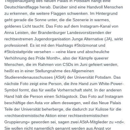
Treppenaufgang des Neuen Palais in Potsdam hängt eine
Deutschlandflagge herab. Darüber sind eine Handvoll Menschen
zu erkennen, die weitere Flaggen schwenken. Im Hintergrund
geht gerade die Sonne unter, die die Szenerie in warmes,
goldenes Licht taucht. Das Foto auf dem Instagram-Kanal von
Anna Leisten, der Brandenburger Landesvorsitzenden der
rechtsextremen Jugendorganisation Junge Alternative (JA), wirkt
professionell. Es ist mit den Hashtags #Stolzmonat und
#Stolzstattpride versehen – »eine klare und abscheuliche
Verhöhnung des Pride Month«, also der Kämpfe queerer
Menschen, die im Rahmen von CSDs im Juni gefeiert werden,
heißt es in einer Stellungnahme des Allgemeinen
Studierendenausschusses (AStA) der Universität Potsdam. Das
nächste Foto zeigt eine Person, die ihre Hand zum White-Power-
Symbol formt, das für weiße Vorherrschaft steht. In der anderen
Hand hält die Person einen Schlagstock. Das Foto auf Instagram
beschäftige den Asta vor allem deswegen, weil das Neue Palais
Teile der Universität beherberge, die dadurch zur Kulisse für die
»rechtsextremistische Aktion einer rechtsextremistischen
Gruppierung« geworden sei, sagen zwei AStA-Mitglieder zu »nd«.
Sie wollen nicht namentlich genannt werden aus Angst vor