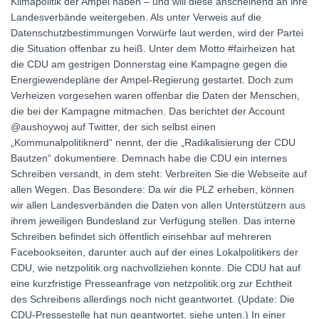
Klimapolitik der Ampel haben – und will diese anscheinend an ihre
Landesverbände weitergeben. Als unter Verweis auf die
Datenschutzbestimmungen Vorwürfe laut werden, wird der Partei
die Situation offenbar zu heiß. Unter dem Motto #fairheizen hat
die CDU am gestrigen Donnerstag eine Kampagne gegen die
Energiewendepläne der Ampel-Regierung gestartet. Doch zum
Verheizen vorgesehen waren offenbar die Daten der Menschen,
die bei der Kampagne mitmachen. Das berichtet der Account
@aushoywoj auf Twitter, der sich selbst einen
„Kommunalpolitiknerd“ nennt, der die „Radikalisierung der CDU
Bautzen“ dokumentiere. Demnach habe die CDU ein internes
Schreiben versandt, in dem steht: Verbreiten Sie die Webseite auf
allen Wegen. Das Besondere: Da wir die PLZ erheben, können
wir allen Landesverbänden die Daten von allen Unterstützern aus
ihrem jeweiligen Bundesland zur Verfügung stellen. Das interne
Schreiben befindet sich öffentlich einsehbar auf mehreren
Facebookseiten, darunter auch auf der eines Lokalpolitikers der
CDU, wie netzpolitik.org nachvollziehen konnte. Die CDU hat auf
eine kurzfristige Presseanfrage von netzpolitik.org zur Echtheit
des Schreibens allerdings noch nicht geantwortet. (Update: Die
CDU-Pressestelle hat nun geantwortet, siehe unten.) In einer