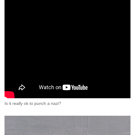
Is it really ok to punch a nazi?