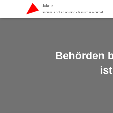
dokmz
fascism is not an opinion - fascism is a crime!
Behörden b
is