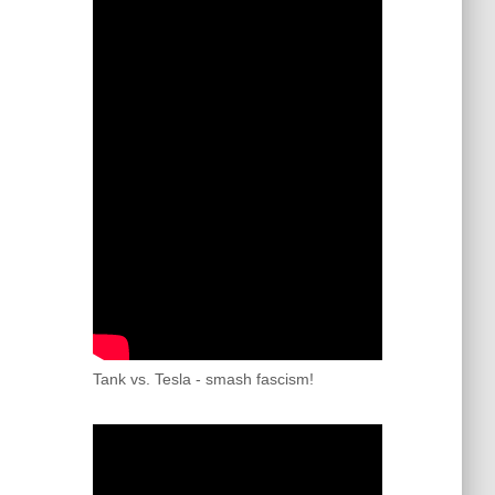
Tank vs. Tesla - smash fascism!