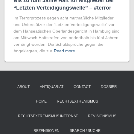
Bis zu fünf Jahre Haft für Mitglieder der
“Letzten Verteidigungswelle” – #terror
Im Terrorprozess gegen acht mutmaßliche Mitglieder
und Unterstützer der “Letzten Verteidigungswelle” vor
dem Hanseatischen Oberlandesgericht in Hamburg sind
am Mittwoch Haftstrafen von anderthalb bis fünf Jahren
verhängt worden. Die Schuldsprüche gegen die
Angeklagten, die zur
Read more
ABOUT
ANTIQUARIAT
CONTACT
DOSSIER
HOME
RECHTSEXTREMISMUS
RECHTSEXTREMISMUS INTERNAT
REVISIONISMUS
REZENSIONEN
SEARCH / SUCHE