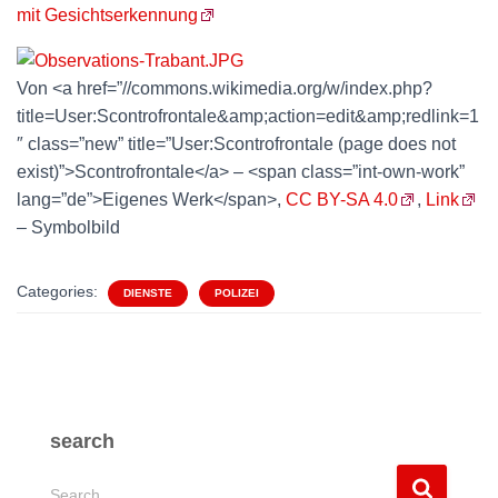
mit Gesichtserkennung
Von <a href=”//commons.wikimedia.org/w/index.php?
title=User:Scontrofrontale&amp;action=edit&amp;redlink=1
″ class=”new” title=”User:Scontrofrontale (page does not
exist)”>Scontrofrontale</a> – <span class=”int-own-work”
lang=”de”>Eigenes Werk</span>,
CC BY-SA 4.0
,
Link
– Symbolbild
Categories:
DIENSTE
POLIZEI
search
S
Search …