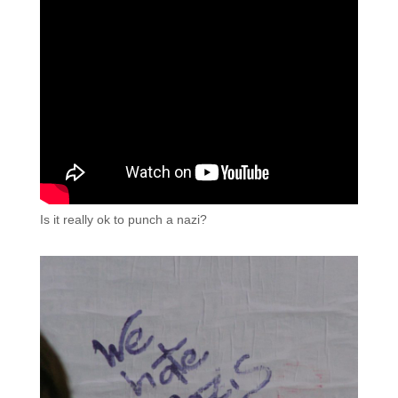
Is it really ok to punch a nazi?