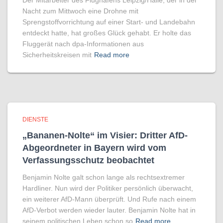
Der Mitarbeiter des Flughafens Leipzig/Halle, der in der
Nacht zum Mittwoch eine Drohne mit
Sprengstoffvorrichtung auf einer Start- und Landebahn
entdeckt hatte, hat großes Glück gehabt. Er holte das
Fluggerät nach dpa-Informationen aus
Sicherheitskreisen mit
Read more
DIENSTE
„Bananen-Nolte“ im Visier: Dritter AfD-
Abgeordneter in Bayern wird vom
Verfassungsschutz beobachtet
Benjamin Nolte galt schon lange als rechtsextremer
Hardliner. Nun wird der Politiker persönlich überwacht,
ein weiterer AfD-Mann überprüft. Und Rufe nach einem
AfD-Verbot werden wieder lauter. Benjamin Nolte hat in
seinem politischen Leben schon so
Read more