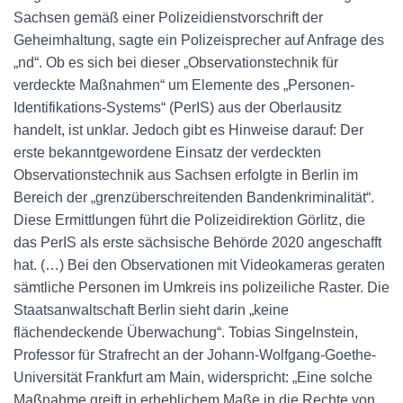
Sachsen gemäß einer Polizeidienstvorschrift der
Geheimhaltung, sagte ein Polizeisprecher auf Anfrage des
„nd“. Ob es sich bei dieser „Observationstechnik für
verdeckte Maßnahmen“ um Elemente des „Personen-
Identifikations-Systems“ (PerIS) aus der Oberlausitz
handelt, ist unklar. Jedoch gibt es Hinweise darauf: Der
erste bekanntgewordene Einsatz der verdeckten
Observationstechnik aus Sachsen erfolgte in Berlin im
Bereich der „grenzüberschreitenden Bandenkriminalität“.
Diese Ermittlungen führt die Polizeidirektion Görlitz, die
das PerIS als erste sächsische Behörde 2020 angeschafft
hat. (…) Bei den Observationen mit Videokameras geraten
sämtliche Personen im Umkreis ins polizeiliche Raster. Die
Staatsanwaltschaft Berlin sieht darin „keine
flächendeckende Überwachung“. Tobias Singelnstein,
Professor für Strafrecht an der Johann-Wolfgang-Goethe-
Universität Frankfurt am Main, widerspricht: „Eine solche
Maßnahme greift in erheblichem Maße in die Rechte von