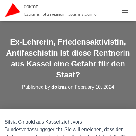
dokmz
fascism is not an opinion - fascism is a crime!
TOGGL
Ex-Lehrerin, Friedensaktivistin,
Antifaschistin Ist diese Rentnerin
aus Kassel eine Gefahr für den
Staat?
Published by
dokmz
on
February 10, 2024
Silvia Gingold aus Kassel zieht vors
Bundesverfassungsgericht. Sie will erreichen, dass der