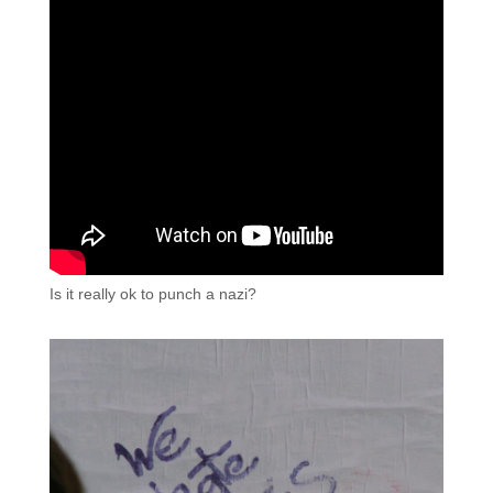
Is it really ok to punch a nazi?