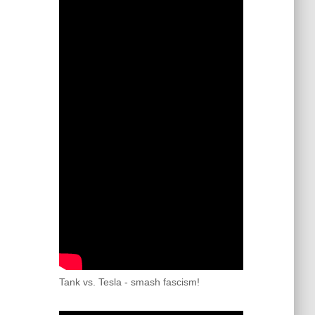
Tank vs. Tesla - smash fascism!