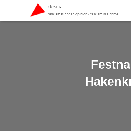
dokmz
fascism is not an opinion - fascism is a crime!
Festna
Hakenkr