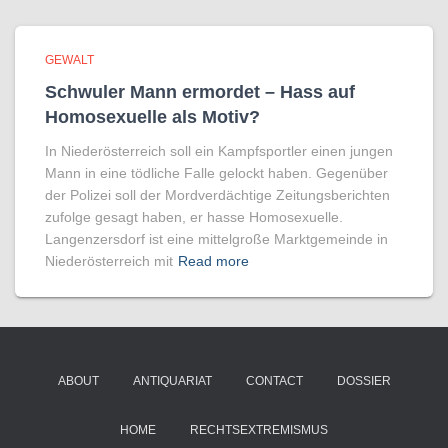
GEWALT
Schwuler Mann ermordet – Hass auf
Homo­sexuelle als Motiv?
In Niederösterreich soll ein Kampfsportler einen jungen
Mann in eine tödliche Falle gelockt haben. Gegenüber
der Polizei soll der Mordverdächtige Zeitungsberichten
zufolge gesagt haben, er hasse Homosexuelle.
Langenzersdorf ist eine mittelgroße Marktgemeinde in
Niederösterreich mit
Read more
ABOUT
ANTIQUARIAT
CONTACT
DOSSIER
HOME
RECHTSEXTREMISMUS