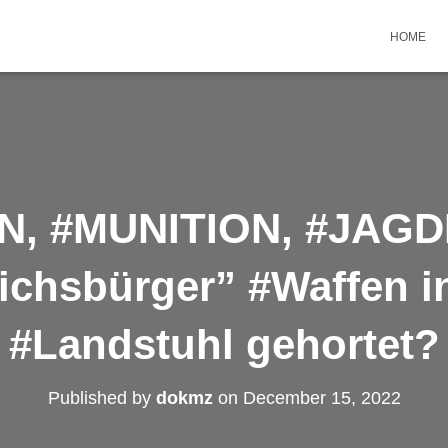
HOME
N, #MUNITION, #JAG
chsbürger” #Waffen i
#Landstuhl gehortet?
Published by
dokmz
on
December 15, 2022