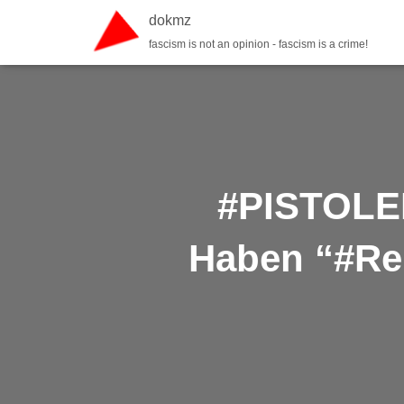
dokmz
fascism is not an opinion - fascism is a crime!
#PISTOLE
Haben “#Rei