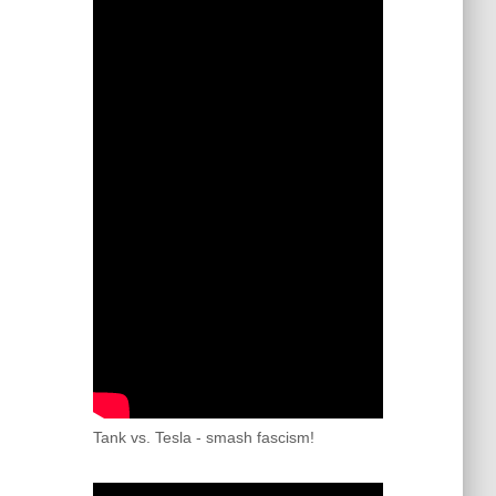
Tank vs. Tesla - smash fascism!