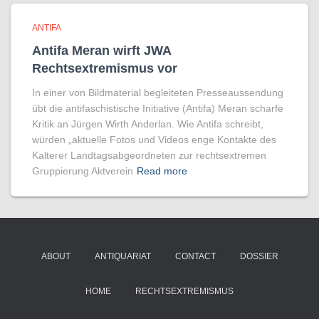
ANTIFA
Antifa Meran wirft JWA
Rechtsextremismus vor
In einer von Bildmaterial begleiteten Presseaussendung
übt die antifaschistische Initiative (Antifa) Meran scharfe
Kritik an Jürgen Wirth Anderlan. Wie Antifa schreibt,
würden „aktuelle Fotos und Videos enge Kontakte des
Kalterer Landtagsabgeordneten zur rechtsextremen
Gruppierung Aktverein
Read more
ABOUT
ANTIQUARIAT
CONTACT
DOSSIER
HOME
RECHTSEXTREMISMUS