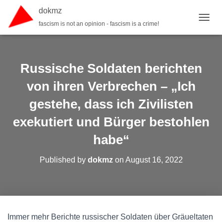
dokmz
fascism is not an opinion - fascism is a crime!
TOGGL
Russische Soldaten berichten
von ihren Verbrechen – „Ich
gestehe, dass ich Zivilisten
exekutiert und Bürger bestohlen
habe“
Published by
dokmz
on
August 16, 2022
Immer mehr Berichte russischer Soldaten über Gräueltaten