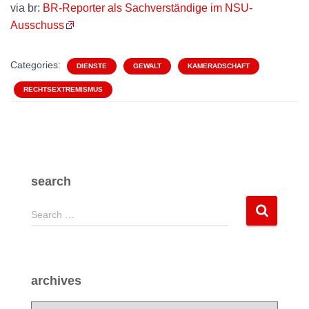
via br:
BR-Reporter als Sachverständige im NSU-
Ausschuss
Categories:
DIENSTE
GEWALT
KAMERADSCHAFT
RECHTSEXTREMISMUS
search
S
Search …
e
a
r
c
archives
h
f
a