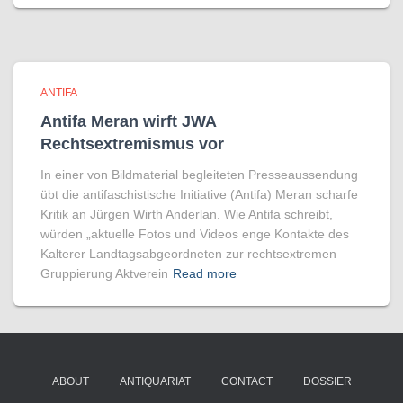
ANTIFA
Antifa Meran wirft JWA
Rechtsextremismus vor
In einer von Bildmaterial begleiteten Presseaussendung
übt die antifaschistische Initiative (Antifa) Meran scharfe
Kritik an Jürgen Wirth Anderlan. Wie Antifa schreibt,
würden „aktuelle Fotos und Videos enge Kontakte des
Kalterer Landtagsabgeordneten zur rechtsextremen
Gruppierung Aktverein
Read more
ABOUT
ANTIQUARIAT
CONTACT
DOSSIER