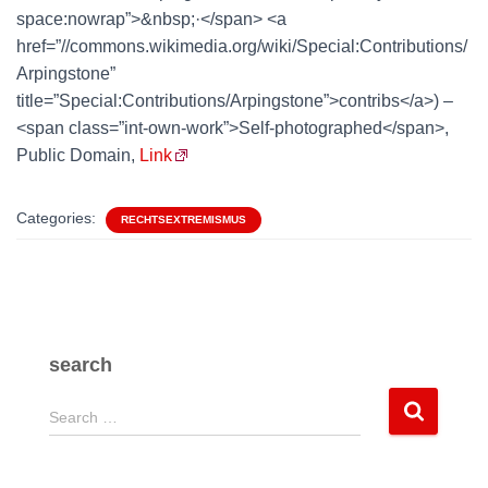
space:nowrap”>&nbsp;·</span> <a
href=”//commons.wikimedia.org/wiki/Special:Contributions/
Arpingstone”
title=”Special:Contributions/Arpingstone”>contribs</a>) –
<span class=”int-own-work”>Self-photographed</span>,
Public Domain,
Link
Categories:
RECHTSEXTREMISMUS
search
S
Search …
e
a
r