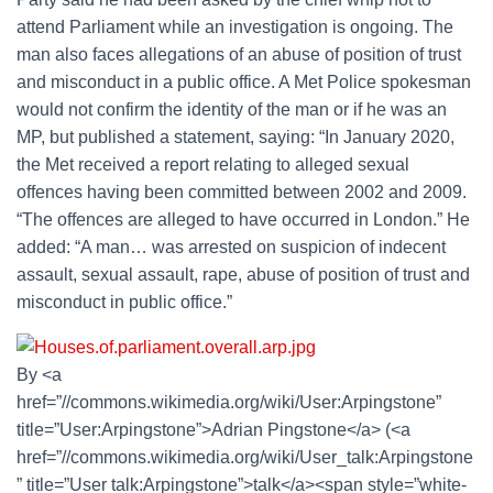
attend Parliament while an investigation is ongoing. The
man also faces allegations of an abuse of position of trust
and misconduct in a public office. A Met Police spokesman
would not confirm the identity of the man or if he was an
MP, but published a statement, saying: “In January 2020,
the Met received a report relating to alleged sexual
offences having been committed between 2002 and 2009.
“The offences are alleged to have occurred in London.” He
added: “A man… was arrested on suspicion of indecent
assault, sexual assault, rape, abuse of position of trust and
misconduct in public office.”
By <a
href=”//commons.wikimedia.org/wiki/User:Arpingstone”
title=”User:Arpingstone”>Adrian Pingstone</a> (<a
href=”//commons.wikimedia.org/wiki/User_talk:Arpingstone
” title=”User talk:Arpingstone”>talk</a><span style=”white-