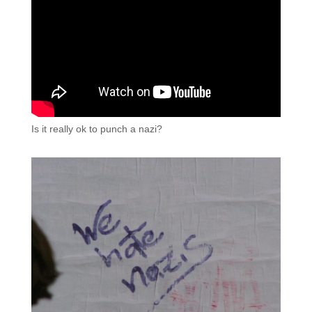
Is it really ok to punch a nazi?