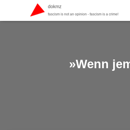
dokmz
fascism is not an opinion - fascism is a crime!
»Wenn jema