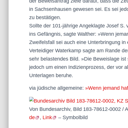
der Beweisantrag ziele darauf, dass die Ze
in Sachsenhausen gewesen sei. Es sei jed
zu bestätigen.
Sollte der 101-jährige Angeklagte Josef S. 
ins Gefängnis, sagte Walther: »Wenn jemand
Zweifelsfall sei auch eine Unterbringung
Verteidiger Waterkamp sagte am Rande der
sehr belastendes Bild. »Die Beweislage ist
jedoch um einen Indizienprozess, der vor 
Unterlagen beruhe.
via jüdische allgemeine:
»Wenn jemand haft
Von Bundesarchiv, Bild 183-78612-0002 / 
de
,
Link
– Symbolbild