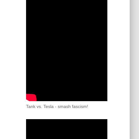
Tank vs. Tesla - smash fascism!