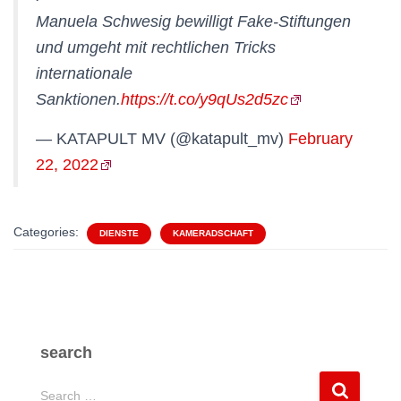
Manuela Schwesig bewilligt Fake-Stiftungen
und umgeht mit rechtlichen Tricks
internationale
Sanktionen.
https://t.co/y9qUs2d5zc
— KATAPULT MV (@katapult_mv)
February
22, 2022
Categories:
DIENSTE
KAMERADSCHAFT
search
S
Search …