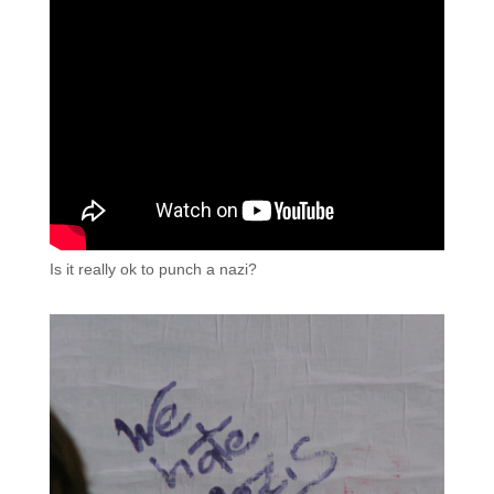
Is it really ok to punch a nazi?