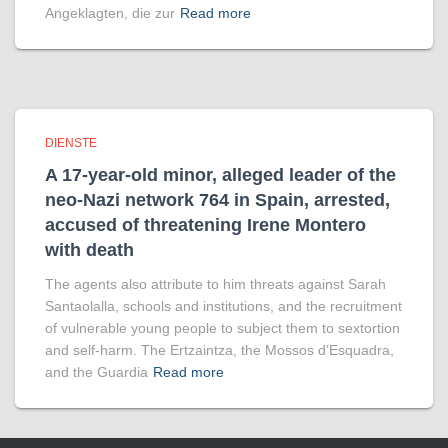
Angeklagten, die zur
Read more
DIENSTE
A 17-year-old minor, alleged leader of the
neo-Nazi network 764 in Spain, arrested,
accused of threatening Irene Montero
with death
The agents also attribute to him threats against Sarah
Santaolalla, schools and institutions, and the recruitment
of vulnerable young people to subject them to sextortion
and self-harm. The Ertzaintza, the Mossos d’Esquadra,
and the Guardia
Read more