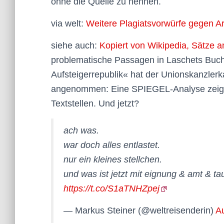
ohne die Quelle zu nennen.
via welt:
Weitere Plagiatsvorwürfe gegen A
siehe auch:
Kopiert von Wikipedia, Sätze
problematische Passagen in Laschets Buch
Aufsteigerrepublik« hat der Unionskanzler
angenommen: Eine SPIEGEL-Analyse zeigt 
Textstellen. Und jetzt?
ach was.
war doch alles entlastet.
nur ein kleines stellchen.
und was ist jetzt mit eignung & amt & t
https://t.co/S1aTNHZpej
— Markus Steiner (@weltreisenderin)
A