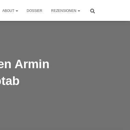
ABOUT
DOSSIER
REZENSIONEN
gen Armin
btab