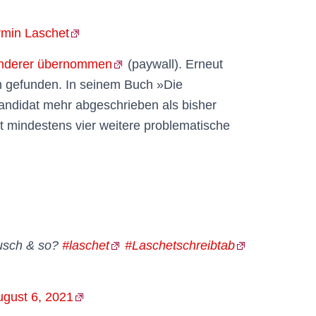
rmin Laschet
 anderer übernommen
(paywall). Erneut
 gefunden. In seinem Buch »Die
kandidat mehr abgeschrieben als bisher
mindestens vier weitere problematische
ausch & so?
#laschet
#Laschetschreibtab
ugust 6, 2021