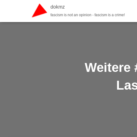
dokmz
fascism is not an opinion - fascism is a crime!
Weitere 
Las