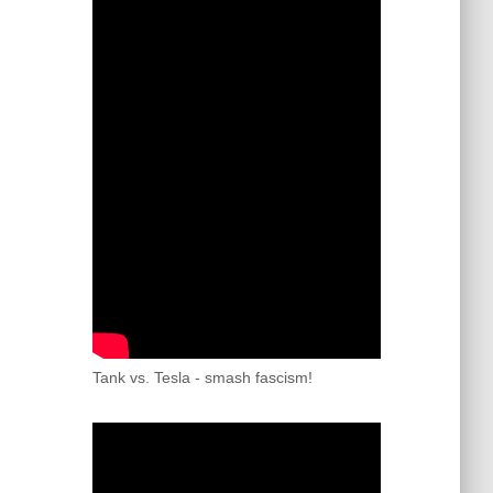
Tank vs. Tesla - smash fascism!