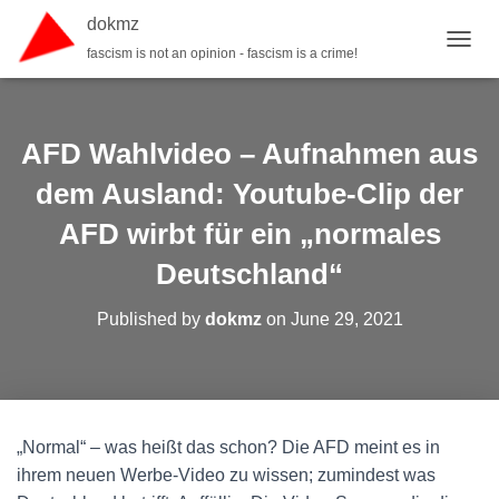
dokmz
fascism is not an opinion - fascism is a crime!
TOGGL
AFD Wahlvideo – Aufnahmen aus
dem Ausland: Youtube-Clip der
AFD wirbt für ein „normales
Deutschland“
Published by
dokmz
on
June 29, 2021
„Normal“ – was heißt das schon? Die AFD meint es in
ihrem neuen Werbe-Video zu wissen; zumindest was