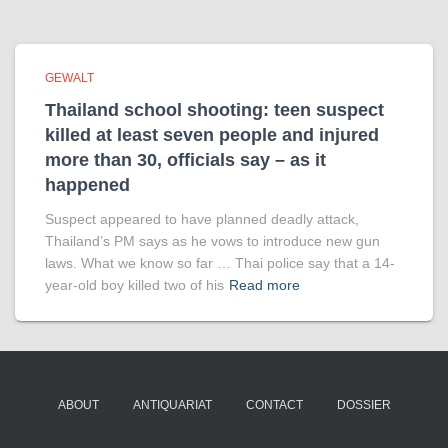
GEWALT
Thailand school shooting: teen suspect
killed at least seven people and injured
more than 30, officials say – as it
happened
Suspect appeared to have planned deadly attack,
Thailand’s PM says as he vows to introduce new gun
laws. What we know so far … Thai police say that a 14-
year-old boy killed two of his
Read more
ABOUT
ANTIQUARIAT
CONTACT
DOSSIER