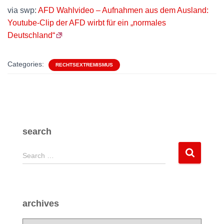
via swp:
AFD Wahlvideo – Aufnahmen aus dem Ausland:
Youtube-Clip der AFD wirbt für ein „normales
Deutschland“
Categories:
RECHTSEXTREMISMUS
search
S
Search …
e
a
r
c
archives
h
f
a