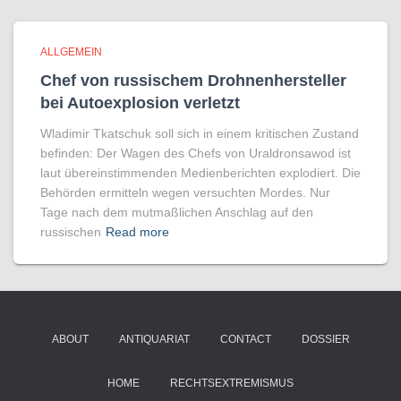
ALLGEMEIN
Chef von russischem Drohnenhersteller
bei Autoexplosion verletzt
Wladimir Tkatschuk soll sich in einem kritischen Zustand
befinden: Der Wagen des Chefs von Uraldronsawod ist
laut übereinstimmenden Medienberichten explodiert. Die
Behörden ermitteln wegen versuchten Mordes. Nur
Tage nach dem mutmaßlichen Anschlag auf den
russischen
Read more
ABOUT
ANTIQUARIAT
CONTACT
DOSSIER
HOME
RECHTSEXTREMISMUS