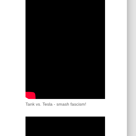
Tank vs. Tesla - smash fascism!