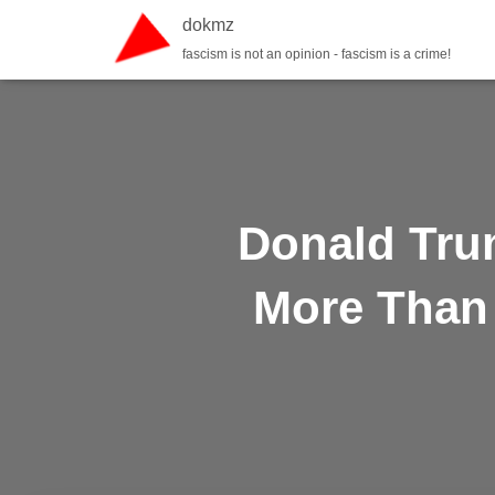
dokmz
fascism is not an opinion - fascism is a crime!
Donald Trum
More Than