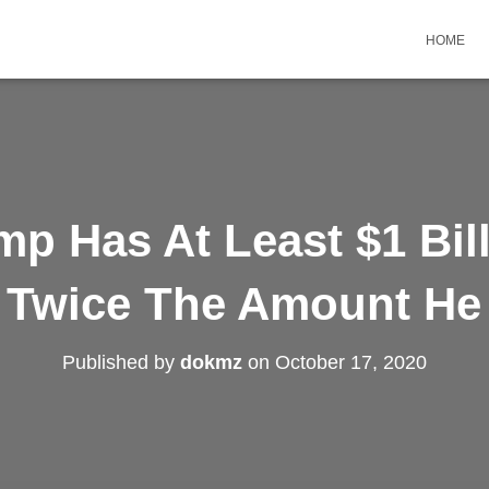
HOME
p Has At Least $1 Bill
 Twice The Amount He
Published by
dokmz
on
October 17, 2020