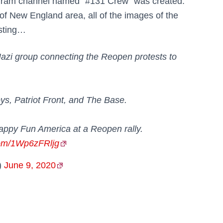
ram channel named “#131 Crew” was created.
of New England area, all of the images of the
osting…
Nazi group connecting the Reopen protests to
oys, Patriot Front, and The Base.
Happy Fun America at a Reopen rally.
.com/1Wp6zFRljg
)
June 9, 2020