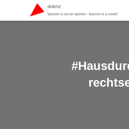
dokmz
fascism is not an opinion - fascism is a crime!
#Hausdur
rechts