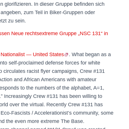
en glorifizieren. In dieser Gruppe befinden sich
e angeben, zum Teil in Biker-Gruppen oder
tzt zu sein.
sen Neue rechtsextreme Gruppe „NSC 131“ in
Nationalist — United States
. What began as a
into self-proclaimed defense forces for white
o circulates racist flyer campaigns, Crew #131
Action and African Americans with amateur
responds to the numbers of the alphabet, A=1,
” Increasingly Crew #131 has been willing to
world over the virtual. Recently Crew #131 has
 Eco-Fascists / Accelerationist’s community, some
 and the even more extreme The Base.