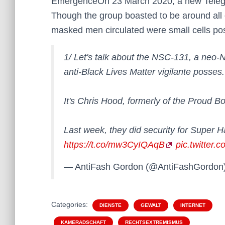
EmergenceOn 23 March 2020, a new Teleg
Though the group boasted to be around all 
masked men circulated were small cells p
1/ Let's talk about the NSC-131, a neo-
anti-Black Lives Matter vigilante posses.
It's Chris Hood, formerly of the Proud B
Last week, they did security for Super 
https://t.co/mw3CyIQAqB
pic.twitter
— AntiFash Gordon (@AntiFashGordon
Categories:
DIENSTE
GEWALT
INTERNET
KAMERADSCHAFT
RECHTSEXTREMISMUS