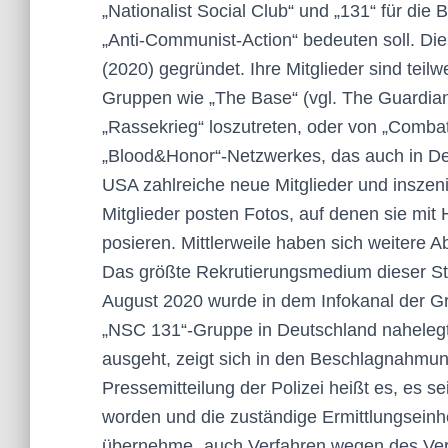
„Nationalist Social Club“ und „131“ für die
„Anti-Communist-Action“ bedeuten soll. Di
(2020) gegründet. Ihre Mitglieder sind teilw
Gruppen wie „The Base“ (vgl. The Guardian
„Rassekrieg“ loszutreten, oder von „Comba
„Blood&Honor“-Netzwerkes, das auch in Deut
USA zahlreiche neue Mitglieder und inszeni
Mitglieder posten Fotos, auf denen sie mi
posieren. Mittlerweile haben sich weitere 
Das größte Rekrutierungsmedium dieser St
August 2020 wurde in dem Infokanal der Gr
„NSC 131“-Gruppe in Deutschland naheleg
ausgeht, zeigt sich in den Beschlagnahmu
Pressemitteilung der Polizei heißt es, es s
worden und die zuständige Ermittlungsein
übernehme „auch Verfahren wegen des Verd