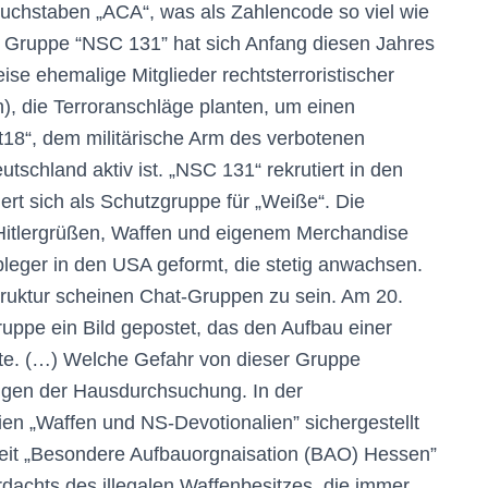
 Buchstaben „ACA“, was als Zahlencode so viel wie
e Gruppe “NSC 131” hat sich Anfang diesen Jahres
eise ehemalige Mitglieder rechtsterroristischer
), die Terroranschläge planten, um einen
t18“, dem militärische Arm des verbotenen
schland aktiv ist. „NSC 131“ rekrutiert in den
ert sich als Schutzgruppe für „Weiße“. Die
t Hitlergrüßen, Waffen und eigenem Merchandise
Ableger in den USA geformt, die stetig anwachsen.
ruktur scheinen Chat-Gruppen zu sein. Am 20.
uppe ein Bild gepostet, das den Aufbau einer
te. (…) Welche Gefahr von dieser Gruppe
ngen der Hausdurchsuchung. In der
eien „Waffen und NS-Devotionalien” sichergestellt
heit „Besondere Aufbauorgnaisation (BAO) Hessen”
achts des illegalen Waffenbesitzes, die immer