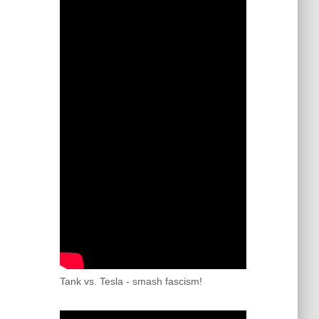
Tank vs. Tesla - smash fascism!