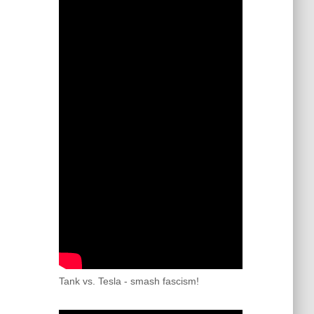
Tank vs. Tesla - smash fascism!