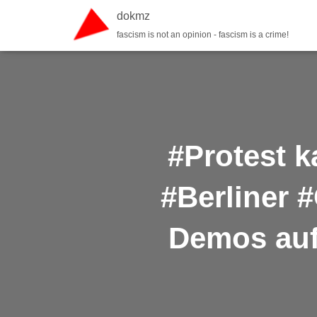
dokmz
fascism is not an opinion - fascism is a crime!
#Protest k
#Berliner 
Demos auf