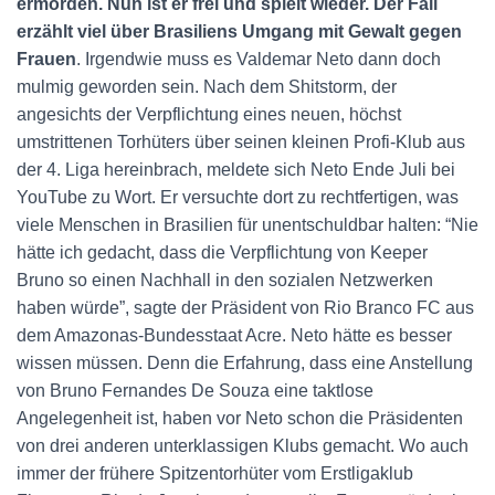
ermorden. Nun ist er frei und spielt wieder. Der Fall
erzählt viel über Brasiliens Umgang mit Gewalt gegen
Frauen
. Irgendwie muss es Valdemar Neto dann doch
mulmig geworden sein. Nach dem Shitstorm, der
angesichts der Verpflichtung eines neuen, höchst
umstrittenen Torhüters über seinen kleinen Profi-Klub aus
der 4. Liga hereinbrach, meldete sich Neto Ende Juli bei
YouTube zu Wort. Er versuchte dort zu rechtfertigen, was
viele Menschen in Brasilien für unentschuldbar halten: “Nie
hätte ich gedacht, dass die Verpflichtung von Keeper
Bruno so einen Nachhall in den sozialen Netzwerken
haben würde”, sagte der Präsident von Rio Branco FC aus
dem Amazonas-Bundesstaat Acre. Neto hätte es besser
wissen müssen. Denn die Erfahrung, dass eine Anstellung
von Bruno Fernandes De Souza eine taktlose
Angelegenheit ist, haben vor Neto schon die Präsidenten
von drei anderen unterklassigen Klubs gemacht. Wo auch
immer der frühere Spitzentorhüter vom Erstligaklub