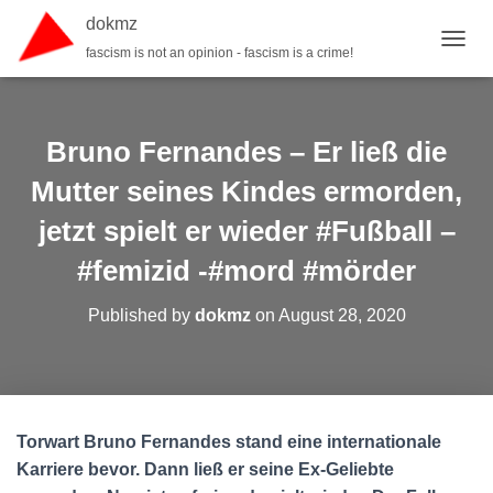
dokmz
fascism is not an opinion - fascism is a crime!
TOGGL
Bruno Fernandes – Er ließ die
Mutter seines Kindes ermorden,
jetzt spielt er wieder #Fußball –
#femizid -#mord #mörder
Published by
dokmz
on
August 28, 2020
Torwart Bruno Fernandes stand eine internationale
Karriere bevor. Dann ließ er seine Ex-Geliebte