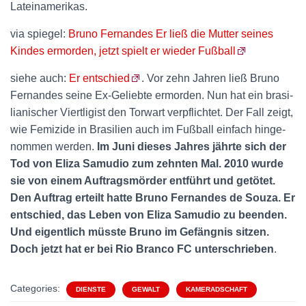
Lateinamerikas.
via spiegel:
Bruno Fernandes Er ließ die Mutter seines
Kindes ermorden, jetzt spielt er wieder Fußball
siehe auch:
Er ent­schied
. Vor zehn Jahren ließ Bruno
Fer­nandes seine Ex-Geliebte ermorden. Nun hat ein bra­si­
lia­ni­scher Viert­li­gist den Tor­wart ver­pflichtet. Der Fall zeigt,
wie Femi­zide in Bra­si­lien auch im Fuß­ball ein­fach hin­ge­
nommen werden.
Im Juni dieses Jahres jährte sich der
Tod von Eliza Samudio zum zehnten Mal. 2010 wurde
sie von einem Auf­trags­mörder ent­führt und getötet.
Den Auf­trag erteilt hatte Bruno Fer­nandes de Souza. Er
ent­schied, das Leben von Eliza Samudio zu beenden.
Und eigent­lich müsste Bruno im Gefängnis sitzen.
Doch jetzt hat er bei Rio Branco FC unter­schrieben
.
Categories:
DIENSTE
GEWALT
KAMERADSCHAFT