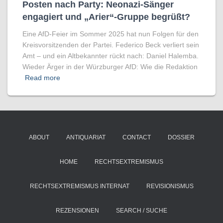
Posten nach Party: Neonazi-Sänger
engagiert und „Arier“-Gruppe begrüßt?
Eine AfD-Feier im Sommer 2025 hat nun Folgen für den
Kreisvorsitzenden der Partei. Federico Beck verliert sein
Amt – und ein Altbekannter rückt nach: Daniel Halemba.
Wieder Ärger in der Würzburger AfD: Wie die Redaktion
Read more
ABOUT
ANTIQUARIAT
CONTACT
DOSSIER
HOME
RECHTSEXTREMISMUS
RECHTSEXTREMISMUS INTERNAT
REVISIONISMUS
REZENSIONEN
SEARCH / SUCHE